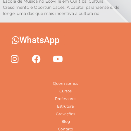
Escola de Música no Ecoville em Curitiba: Cultura,
Crescimento e Oportunidades. A capital paranaense é, de
longe, uma das que mais incentiva a cultura no
WhatsApp
Quem somos
Cursos
Professores
Estrutura
Gravações
Blog
Contato