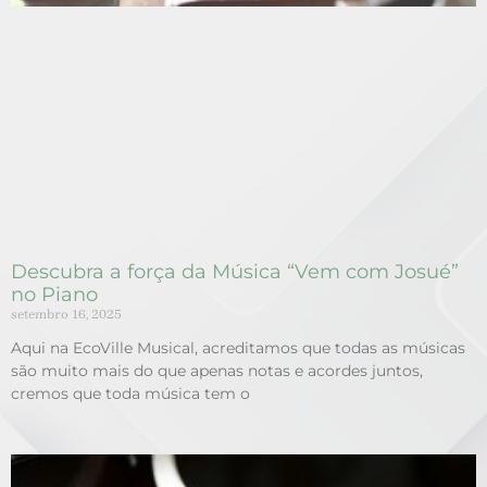
Descubra a força da Música “Vem com Josué”
no Piano
setembro 16, 2025
Aqui na EcoVille Musical, acreditamos que todas as músicas
são muito mais do que apenas notas e acordes juntos,
cremos que toda música tem o